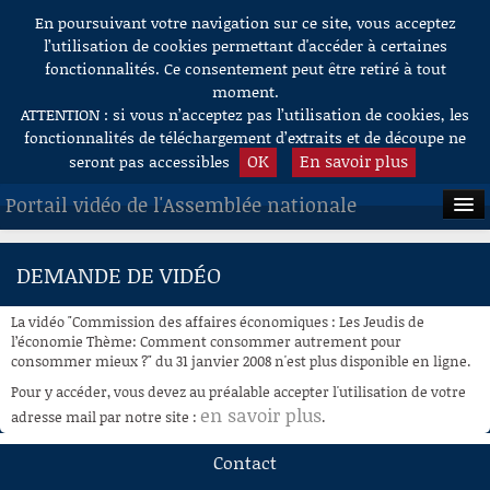
En poursuivant votre navigation sur ce site, vous acceptez
Aller au contenu
l’utilisation de cookies permettant d'accéder à certaines
fonctionnalités. Ce consentement peut être retiré à tout
moment.
ATTENTION : si vous n’acceptez pas l’utilisation de cookies, les
fonctionnalités de téléchargement d’extraits et de découpe ne
OK
En savoir plus
seront pas accessibles
Portail vidéo de l'Assemblée nationale
ACCUEIL
DEMANDE DE VIDÉO
EN DIRECT
La vidéo "Commission des affaires économiques : Les Jeudis de
À LA DEMANDE
l’économie Thème: Comment consommer autrement pour
consommer mieux ?" du 31 janvier 2008 n'est plus disponible en ligne.
RECHERCHE
Pour y accéder, vous devez au préalable accepter l'utilisation de votre
en savoir plus
adresse mail par notre site :
.
AIDE À LA DÉCOUPE
DE VIDÉOS
Contact