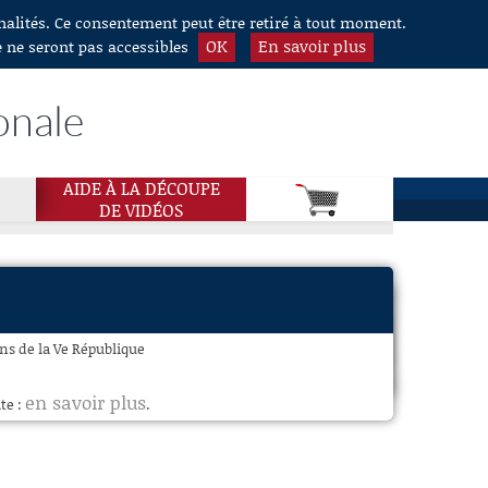
nnalités. Ce consentement peut être retiré à tout moment.
OK
En savoir plus
e ne seront pas accessibles
onale
AIDE À LA DÉCOUPE
DE VIDÉOS
ons de la Ve République
en savoir plus
te :
.