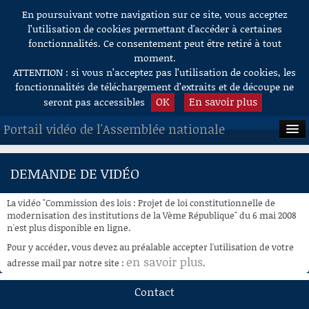
En poursuivant votre navigation sur ce site, vous acceptez
Aller au contenu
l’utilisation de cookies permettant d'accéder à certaines
fonctionnalités. Ce consentement peut être retiré à tout
moment.
ATTENTION : si vous n’acceptez pas l’utilisation de cookies, les
fonctionnalités de téléchargement d’extraits et de découpe ne
OK
En savoir plus
seront pas accessibles
Portail vidéo de l'Assemblée nationale
ACCUEIL
DEMANDE DE VIDÉO
EN DIRECT
La vidéo "Commission des lois : Projet de loi constitutionnelle de
À LA DEMANDE
modernisation des institutions de la Vème République" du 6 mai 2008
n'est plus disponible en ligne.
RECHERCHE
Pour y accéder, vous devez au préalable accepter l'utilisation de votre
en savoir plus
adresse mail par notre site :
.
AIDE À LA DÉCOUPE
DE VIDÉOS
Contact