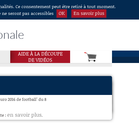
nnalités. Ce consentement peut être retiré à tout moment.
OK
En savoir plus
e ne seront pas accessibles
onale
AIDE À LA DÉCOUPE
DE VIDÉOS
uro 2016 de football" du 8
en savoir plus
te :
.