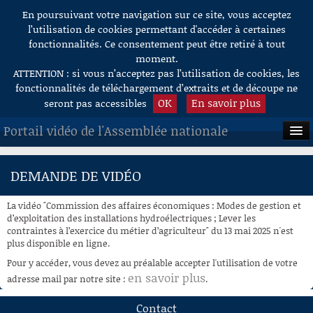
En poursuivant votre navigation sur ce site, vous acceptez
Aller au contenu
l’utilisation de cookies permettant d'accéder à certaines
fonctionnalités. Ce consentement peut être retiré à tout
moment.
ATTENTION : si vous n’acceptez pas l’utilisation de cookies, les
fonctionnalités de téléchargement d’extraits et de découpe ne
OK
En savoir plus
seront pas accessibles
Portail vidéo de l'Assemblée nationale
ACCUEIL
DEMANDE DE VIDÉO
EN DIRECT
La vidéo "Commission des affaires économiques : Modes de gestion et
À LA DEMANDE
d’exploitation des installations hydroélectriques ; Lever les
contraintes à l’exercice du métier d’agriculteur" du 13 mai 2025 n'est
plus disponible en ligne.
RECHERCHE
Pour y accéder, vous devez au préalable accepter l'utilisation de votre
AIDE À LA DÉCOUPE
en savoir plus
adresse mail par notre site :
.
DE VIDÉOS
Contact