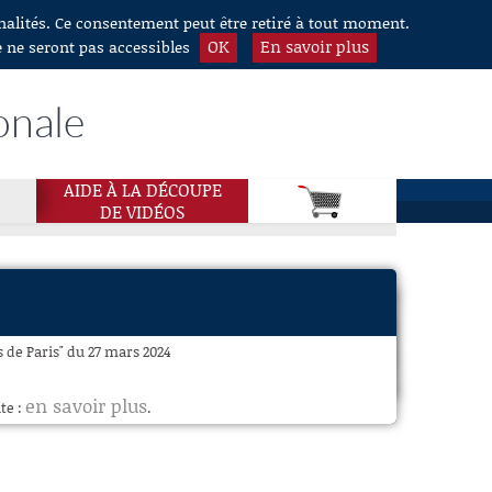
nnalités. Ce consentement peut être retiré à tout moment.
OK
En savoir plus
e ne seront pas accessibles
onale
AIDE À LA DÉCOUPE
DE VIDÉOS
s de Paris" du 27 mars 2024
en savoir plus
te :
.