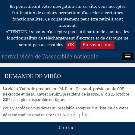
En poursuivant votre navigation sur ce site, vous acceptez
Aller au contenu
l’utilisation de cookies permettant d'accéder à certaines
fonctionnalités. Ce consentement peut être retiré à tout
moment.
ATTENTION : si vous n’acceptez pas l’utilisation de cookies, les
fonctionnalités de téléchargement d’extraits et de découpe ne
OK
En savoir plus
seront pas accessibles
Portail vidéo de l'Assemblée nationale
ACCUEIL
DEMANDE DE VIDÉO
EN DIRECT
La vidéo "Coûts de production : M. Denis Ferrand, président de COE-
À LA DEMANDE
Rexecode et de M. Xavier Beulin, président de la FNSEA" du 25 octobre
2012 n'est plus disponible en ligne.
RECHERCHE
Pour y accéder, vous devez au préalable accepter l'utilisation de votre
en savoir plus
adresse mail par notre site :
.
AIDE À LA DÉCOUPE
DE VIDÉOS
Contact