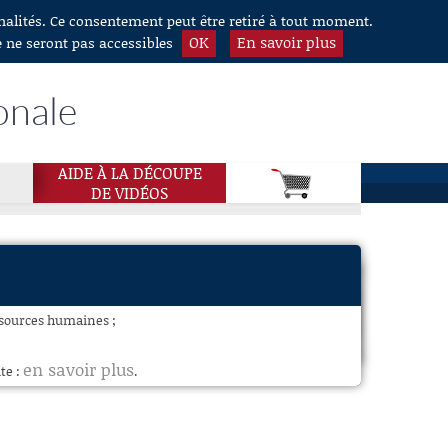
nnalités. Ce consentement peut être retiré à tout moment.
OK
En savoir plus
e ne seront pas accessibles
onale
AIDE À LA DÉCOUPE
DE VIDÉOS
essources humaines ;
en savoir plus
te :
.