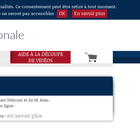
nnalités. Ce consentement peut être retiré à tout moment.
OK
En savoir plus
e ne seront pas accessibles
onale
AIDE À LA DÉCOUPE
DE VIDÉOS
ues Télécom et de M. Jean-
en ligne.
en savoir plus
te :
.