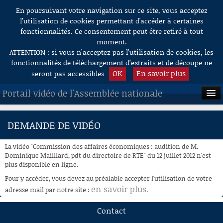
En poursuivant votre navigation sur ce site, vous acceptez
Aller au contenu
l’utilisation de cookies permettant d'accéder à certaines
fonctionnalités. Ce consentement peut être retiré à tout
moment.
ATTENTION : si vous n’acceptez pas l’utilisation de cookies, les
fonctionnalités de téléchargement d’extraits et de découpe ne
OK
En savoir plus
seront pas accessibles
Portail vidéo de l'Assemblée nationale
ACCUEIL
DEMANDE DE VIDÉO
EN DIRECT
La vidéo "Commission des affaires économiques : audition de M.
À LA DEMANDE
Dominique Mailllard, pdt du directoire de RTE" du 12 juillet 2012 n'est
plus disponible en ligne.
RECHERCHE
Pour y accéder, vous devez au préalable accepter l'utilisation de votre
en savoir plus
adresse mail par notre site :
.
AIDE À LA DÉCOUPE
DE VIDÉOS
Contact