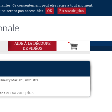
nnalités. Ce consentement peut être retiré à tout moment.
OK
En savoir plus
e ne seront pas accessibles
onale
AIDE À LA DÉCOUPE
DE VIDÉOS
 Thierry Mariani, ministre
en savoir plus
te :
.