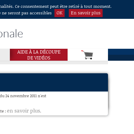
nnalités. Ce consentement peut être retiré à tout moment.
OK
En savoir plus
e ne seront pas accessibles
onale
AIDE À LA DÉCOUPE
DE VIDÉOS
 du 24 novembre 2011 n'est
en savoir plus
te :
.