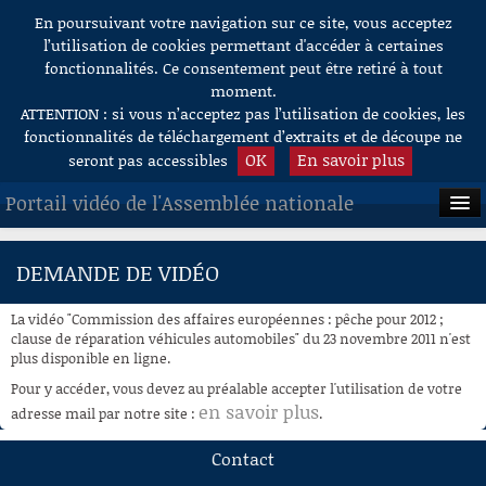
En poursuivant votre navigation sur ce site, vous acceptez
Aller au contenu
l’utilisation de cookies permettant d'accéder à certaines
fonctionnalités. Ce consentement peut être retiré à tout
moment.
ATTENTION : si vous n’acceptez pas l’utilisation de cookies, les
fonctionnalités de téléchargement d’extraits et de découpe ne
OK
En savoir plus
seront pas accessibles
Portail vidéo de l'Assemblée nationale
ACCUEIL
DEMANDE DE VIDÉO
EN DIRECT
La vidéo "Commission des affaires européennes : pêche pour 2012 ;
À LA DEMANDE
clause de réparation véhicules automobiles" du 23 novembre 2011 n'est
plus disponible en ligne.
RECHERCHE
Pour y accéder, vous devez au préalable accepter l'utilisation de votre
en savoir plus
adresse mail par notre site :
.
AIDE À LA DÉCOUPE
DE VIDÉOS
Contact