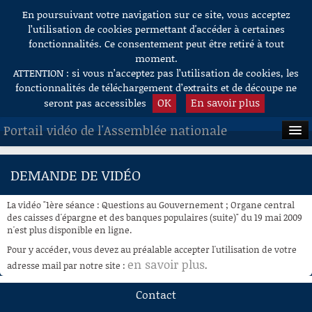
En poursuivant votre navigation sur ce site, vous acceptez
Aller au contenu
l’utilisation de cookies permettant d'accéder à certaines
fonctionnalités. Ce consentement peut être retiré à tout
moment.
ATTENTION : si vous n’acceptez pas l’utilisation de cookies, les
fonctionnalités de téléchargement d’extraits et de découpe ne
OK
En savoir plus
seront pas accessibles
Portail vidéo de l'Assemblée nationale
ACCUEIL
DEMANDE DE VIDÉO
EN DIRECT
La vidéo "1ère séance : Questions au Gouvernement ; Organe central
À LA DEMANDE
des caisses d'épargne et des banques populaires (suite)" du 19 mai 2009
n'est plus disponible en ligne.
RECHERCHE
Pour y accéder, vous devez au préalable accepter l'utilisation de votre
en savoir plus
adresse mail par notre site :
.
AIDE À LA DÉCOUPE
DE VIDÉOS
Contact