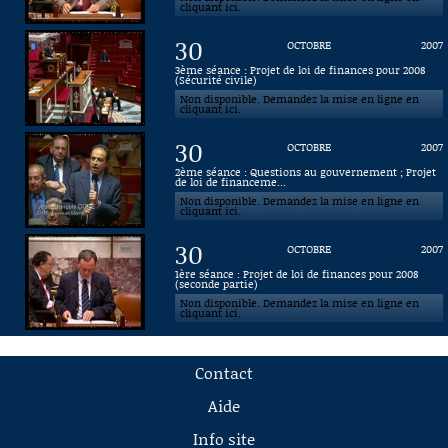
cliquant ici.
30
OCTOBRE
2007
3ème séance : Projet de loi de finances pour 2008
(Sécurité civile)
Non disponible. Demandez la mise en ligne en
cliquant ici.
30
OCTOBRE
2007
2ème séance : Questions au gouvernement ; Projet
de loi de financeme...
Non disponible. Demandez la mise en ligne en
cliquant ici.
30
OCTOBRE
2007
1ère séance : Projet de loi de finances pour 2008
(seconde partie)
Non disponible. Demandez la mise en ligne en
cliquant ici.
Contact
Aide
Info site