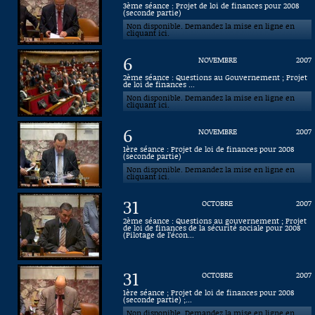
3ème séance : Projet de loi de finances pour 2008
(seconde partie)
Connaissance, Histoire
Non disponible. Demandez la mise en ligne en
cliquant ici.
Autres
6
NOVEMBRE
2007
2ème séance : Questions au Gouvernement ; Projet
de loi de finances ...
Non disponible. Demandez la mise en ligne en
cliquant ici.
6
NOVEMBRE
2007
1ère séance : Projet de loi de finances pour 2008
(seconde partie)
Non disponible. Demandez la mise en ligne en
cliquant ici.
31
OCTOBRE
2007
2ème séance : Questions au gouvernement ; Projet
de loi de finances de la sécurité sociale pour 2008
(Pilotage de l’écon...
31
OCTOBRE
2007
1ère séance ; Projet de loi de finances pour 2008
(seconde partie) ;...
Non disponible. Demandez la mise en ligne en