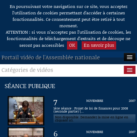
En poursuivant votre navigation sur ce site, vous acceptez
Aller au contenu
l’utilisation de cookies permettant d'accéder à certaines
fonctionnalités. Ce consentement peut être retiré à tout
moment.
ATTENTION : si vous n’acceptez pas l’utilisation de cookies, les
fonctionnalités de téléchargement d’extraits et de découpe ne
OK
En savoir plus
seront pas accessibles
Portail vidéo de l'Assemblée nationale
Catégories de vidéos
ACCUEIL
EN DIRECT
Séance publique
SÉANCE PUBLIQUE
À LA DEMANDE
Questions au Gouvernement
7
NOVEMBRE
2007
RECHERCHE
Commissions
1ère séance : Projet de loi de finances pour 2008
(seconde partie) (...
Non disponible. Demandez la mise en ligne en
AIDE À LA DÉCOUPE
Présidence
cliquant ici.
DE VIDÉOS
6
NOVEMBRE
2007
Évènements