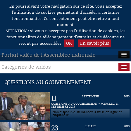
En poursuivant votre navigation sur ce site, vous acceptez
Aller au contenu
l’utilisation de cookies permettant d'accéder à certaines
fonctionnalités. Ce consentement peut être retiré à tout
moment.
ATTENTION : si vous n’acceptez pas l’utilisation de cookies, les
fonctionnalités de téléchargement d’extraits et de découpe ne
OK
En savoir plus
seront pas accessibles
Portail vidéo de l'Assemblée nationale
Catégories de vidéos
ACCUEIL
EN DIRECT
Séance publique
QUESTIONS AU GOUVERNEMENT
À LA DEMANDE
Questions au Gouvernement
11
SEPTEMBRE
2013
RECHERCHE
Commissions
QUESTIONS AU GOUVERNEMENT - MERCREDI 11
SEPTEMBRE 2013
Non disponible. Demandez la mise en ligne en
AIDE À LA DÉCOUPE
Présidence
cliquant ici.
DE VIDÉOS
23
JUILLET
2013
Évènements