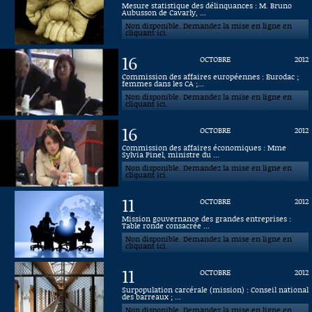
Mesure statistique des délinquances : M. Bruno
Aubusson de Cavarly, ...
Connaissance, Histoire
Non disponible. Demandez la mise en ligne en
cliquant ici.
Autres
16
OCTOBRE
2012
Commission des affaires européennes : Eurodac ;
femmes dans les CA ;...
Non disponible. Demandez la mise en ligne en
cliquant ici.
16
OCTOBRE
2012
Commission des affaires économiques : Mme
Sylvia Pinel, ministre du ...
Non disponible. Demandez la mise en ligne en
cliquant ici.
11
OCTOBRE
2012
Mission gouvernance des grandes entreprises :
Table ronde consacrée ...
Non disponible. Demandez la mise en ligne en
cliquant ici.
11
OCTOBRE
2012
Surpopulation carcérale (mission) : Conseil national
des barreaux ; ...
Non disponible. Demandez la mise en ligne en