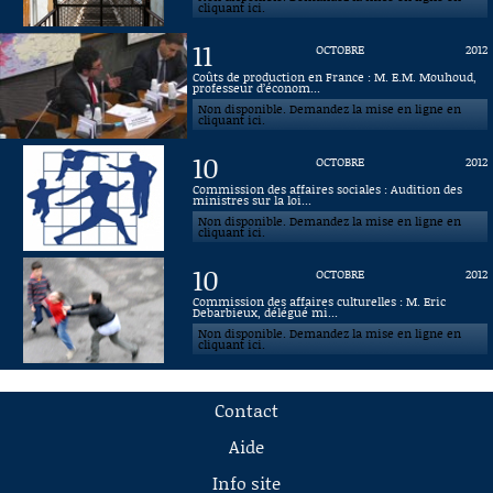
cliquant ici.
11
OCTOBRE
2012
Coûts de production en France : M. E.M. Mouhoud,
professeur d’économ...
Non disponible. Demandez la mise en ligne en
cliquant ici.
10
OCTOBRE
2012
Commission des affaires sociales : Audition des
ministres sur la loi...
Non disponible. Demandez la mise en ligne en
cliquant ici.
10
OCTOBRE
2012
Commission des affaires culturelles : M. Eric
Debarbieux, délégué mi...
Non disponible. Demandez la mise en ligne en
cliquant ici.
Contact
Aide
Info site