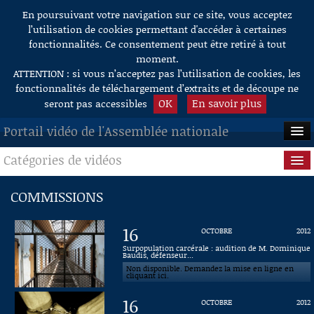
En poursuivant votre navigation sur ce site, vous acceptez
Aller au contenu
l’utilisation de cookies permettant d'accéder à certaines
fonctionnalités. Ce consentement peut être retiré à tout
moment.
ATTENTION : si vous n’acceptez pas l’utilisation de cookies, les
fonctionnalités de téléchargement d’extraits et de découpe ne
OK
En savoir plus
seront pas accessibles
Portail vidéo de l'Assemblée nationale
Catégories de vidéos
ACCUEIL
EN DIRECT
Séance publique
COMMISSIONS
À LA DEMANDE
Questions au Gouvernement
16
OCTOBRE
2012
RECHERCHE
Commissions
Surpopulation carcérale : audition de M. Dominique
Baudis, défenseur...
Non disponible. Demandez la mise en ligne en
AIDE À LA DÉCOUPE
Présidence
cliquant ici.
DE VIDÉOS
16
OCTOBRE
2012
Évènements