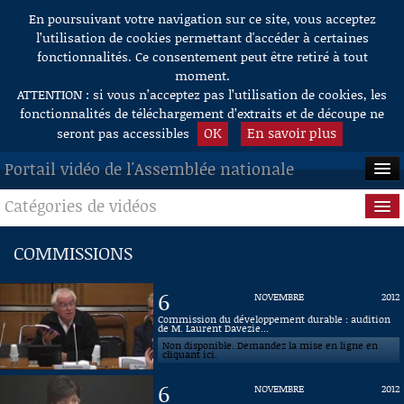
En poursuivant votre navigation sur ce site, vous acceptez
Aller au contenu
l’utilisation de cookies permettant d'accéder à certaines
fonctionnalités. Ce consentement peut être retiré à tout
moment.
ATTENTION : si vous n’acceptez pas l’utilisation de cookies, les
fonctionnalités de téléchargement d’extraits et de découpe ne
OK
En savoir plus
seront pas accessibles
Portail vidéo de l'Assemblée nationale
Catégories de vidéos
ACCUEIL
EN DIRECT
Séance publique
COMMISSIONS
À LA DEMANDE
Questions au Gouvernement
6
NOVEMBRE
2012
RECHERCHE
Commissions
Commission du développement durable : audition
de M. Laurent Davezie...
Non disponible. Demandez la mise en ligne en
AIDE À LA DÉCOUPE
Présidence
cliquant ici.
DE VIDÉOS
6
NOVEMBRE
2012
Évènements