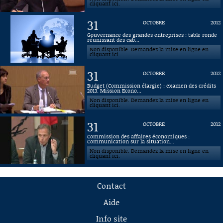
cliquant ici.
31
OCTOBRE
2012
Gouvernance des grandes entreprises : table ronde
réunissant des cab...
Non disponible. Demandez la mise en ligne en
cliquant ici.
31
OCTOBRE
2012
Budget (Commission élargie) : examen des crédits
2013. Mission Econo...
Non disponible. Demandez la mise en ligne en
cliquant ici.
31
OCTOBRE
2012
Commission des affaires économiques :
Communication sur la situation...
Non disponible. Demandez la mise en ligne en
cliquant ici.
Contact
Aide
Info site