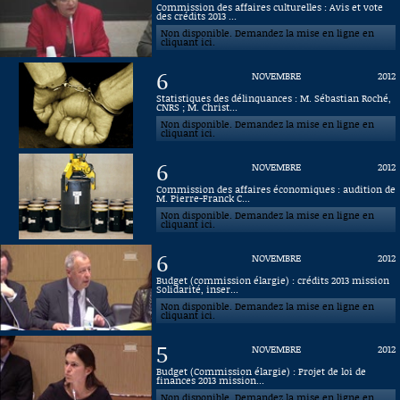
Commission des affaires culturelles : Avis et vote
des crédits 2013 ...
Connaissance, Histoire
Non disponible. Demandez la mise en ligne en
cliquant ici.
Autres
6
NOVEMBRE
2012
Statistiques des délinquances : M. Sébastian Roché,
CNRS ; M. Christ...
Non disponible. Demandez la mise en ligne en
cliquant ici.
6
NOVEMBRE
2012
Commission des affaires économiques : audition de
M. Pierre-Franck C...
Non disponible. Demandez la mise en ligne en
cliquant ici.
6
NOVEMBRE
2012
Budget (commission élargie) : crédits 2013 mission
Solidarité, inser...
Non disponible. Demandez la mise en ligne en
cliquant ici.
5
NOVEMBRE
2012
Budget (Commission élargie) : Projet de loi de
finances 2013 mission...
Non disponible. Demandez la mise en ligne en