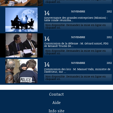
cliquant ici.
14
NOVEMBRE
2012
Gouvernance des grandes entreprises (Mission) :
table ronde réunissa...
Non disponible. Demandez la mise en ligne en
cliquant ici.
14
NOVEMBRE
2012
Commission de la défense : M. Gérard Amiel, PDG
de Renault Trucks De...
Non disponible. Demandez la mise en ligne en
cliquant ici.
14
NOVEMBRE
2012
Commission des lois : M. Manuel Valls, ministre de
l'Intérieur, sur ...
Non disponible. Demandez la mise en ligne en
cliquant ici.
Contact
Aide
Info site