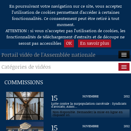
En poursuivant votre navigation sur ce site, vous acceptez
Aller au contenu
l’utilisation de cookies permettant d'accéder à certaines
fonctionnalités. Ce consentement peut être retiré à tout
moment.
ATTENTION : si vous n’acceptez pas l’utilisation de cookies, les
fonctionnalités de téléchargement d’extraits et de découpe ne
OK
En savoir plus
seront pas accessibles
Portail vidéo de l'Assemblée nationale
Catégories de vidéos
ACCUEIL
EN DIRECT
Séance publique
COMMISSIONS
À LA DEMANDE
Questions au Gouvernement
15
NOVEMBRE
2012
RECHERCHE
Commissions
Lutte contre la surpopulation carcérale : Syndicats
d'avocats; Assoc...
Non disponible. Demandez la mise en ligne en
AIDE À LA DÉCOUPE
Présidence
cliquant ici.
DE VIDÉOS
15
NOVEMBRE
2012
Évènements