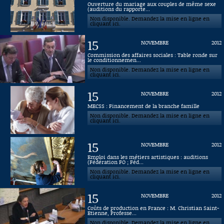
Ouverture du mariage aux couples de même sexe
(auditions du rapporte...
Connaissance, Histoire
Non disponible. Demandez la mise en ligne en
cliquant ici.
Autres
15
NOVEMBRE
2012
Commission des affaires sociales : Table ronde sur
le conditionnemen...
Non disponible. Demandez la mise en ligne en
cliquant ici.
15
NOVEMBRE
2012
MECSS : Financement de la branche famille
Non disponible. Demandez la mise en ligne en
cliquant ici.
15
NOVEMBRE
2012
Emploi dans les métiers artistiques : auditions
(Fédération FO ; Féd...
Non disponible. Demandez la mise en ligne en
cliquant ici.
15
NOVEMBRE
2012
Coûts de production en France : M. Christian Saint-
Etienne, Professe...
Non disponible. Demandez la mise en ligne en