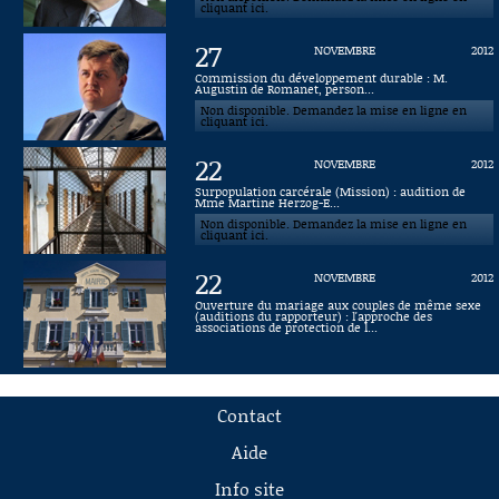
cliquant ici.
27
NOVEMBRE
2012
Commission du développement durable : M.
Augustin de Romanet, person...
Non disponible. Demandez la mise en ligne en
cliquant ici.
22
NOVEMBRE
2012
Surpopulation carcérale (Mission) : audition de
Mme Martine Herzog-E...
Non disponible. Demandez la mise en ligne en
cliquant ici.
22
NOVEMBRE
2012
Ouverture du mariage aux couples de même sexe
(auditions du rapporteur) : l'approche des
associations de protection de l...
Contact
Aide
Info site