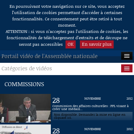
En poursuivant votre navigation sur ce site, vous acceptez
Aller au contenu
l’utilisation de cookies permettant d'accéder à certaines
fonctionnalités. Ce consentement peut être retiré à tout
moment.
ATTENTION : si vous n’acceptez pas l’utilisation de cookies, les
fonctionnalités de téléchargement d’extraits et de découpe ne
OK
En savoir plus
seront pas accessibles
Portail vidéo de l'Assemblée nationale
Catégories de vidéos
ACCUEIL
EN DIRECT
Séance publique
COMMISSIONS
À LA DEMANDE
Questions au Gouvernement
28
NOVEMBRE
2012
RECHERCHE
Commissions
Commission des affaires culturelles : PPL visant à
créer une médaill...
Non disponible. Demandez la mise en ligne en
AIDE À LA DÉCOUPE
Présidence
cliquant ici.
DE VIDÉOS
28
NOVEMBRE
2012
Évènements