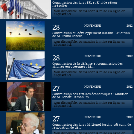
Commission des lois : PPL et PJ aide séjour
irrégulier
Connaissance, Histoire
Non disponible. Demandez la mise en ligne en
cliquant ici.
Autres
28
NOVEMBRE
2012
Commission du développement durable : Audition
de M. Bruno Rebelle, ...
Non disponible. Demandez la mise en ligne en
cliquant ici.
28
NOVEMBRE
2012
Commission de la défense et commission des
affaires européennes : M....
Non disponible. Demandez la mise en ligne en
cliquant ici.
27
NOVEMBRE
2012
Commission des affaires économiques : Audition
de M. Benoît Hamon, m...
Non disponible. Demandez la mise en ligne en
cliquant ici.
27
NOVEMBRE
2012
Commission des lois : M. Lionel Jospin, pdt com. de
rénovation de dé...
Non disponible. Demandez la mise en ligne en