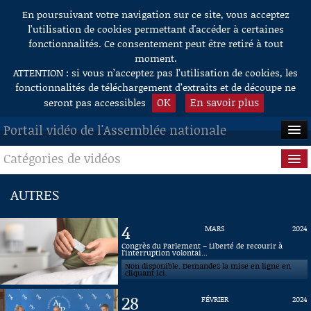
En poursuivant votre navigation sur ce site, vous acceptez
Aller au contenu
l’utilisation de cookies permettant d'accéder à certaines
fonctionnalités. Ce consentement peut être retiré à tout
moment.
ATTENTION : si vous n’acceptez pas l’utilisation de cookies, les
fonctionnalités de téléchargement d’extraits et de découpe ne
OK
En savoir plus
seront pas accessibles
Portail vidéo de l'Assemblée nationale
Catégories de vidéos
ACCUEIL
EN DIRECT
Séance publique
AUTRES
À LA DEMANDE
Questions au Gouvernement
4
MARS
2024
RECHERCHE
Commissions
Congrès du Parlement – Liberté de recourir à
l’interruption volontai...
Non disponible. Demandez la mise en ligne en
AIDE À LA DÉCOUPE
Présidence
cliquant ici.
DE VIDÉOS
28
FÉVRIER
2024
Évènements