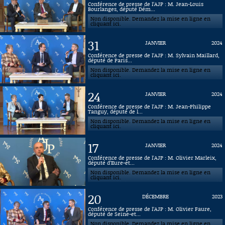
Conférence de presse de l’AJP : M. Jean-Louis
Bourlanges, député Dém...
Connaissance, Histoire
Non disponible. Demandez la mise en ligne en
cliquant ici.
Autres
31
JANVIER
2024
Conférence de presse de l’AJP : M. Sylvain Maillard,
député de Paris...
Non disponible. Demandez la mise en ligne en
cliquant ici.
24
JANVIER
2024
Conférence de presse de l’AJP : M. Jean-Philippe
Tanguy, député de l...
Non disponible. Demandez la mise en ligne en
cliquant ici.
17
JANVIER
2024
Conférence de presse de l'AJP : M. Olivier Marleix,
député d’Eure-et...
Non disponible. Demandez la mise en ligne en
cliquant ici.
20
DÉCEMBRE
2023
Conférence de presse de l’AJP : M. Olivier Faure,
député de Seine-et...
Non disponible. Demandez la mise en ligne en