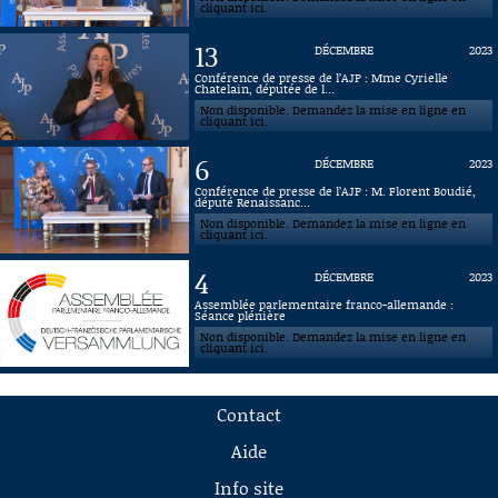
cliquant ici.
13
DÉCEMBRE
2023
Conférence de presse de l’AJP : Mme Cyrielle
Chatelain, députée de l...
Non disponible. Demandez la mise en ligne en
cliquant ici.
6
DÉCEMBRE
2023
Conférence de presse de l’AJP : M. Florent Boudié,
député Renaissanc...
Non disponible. Demandez la mise en ligne en
cliquant ici.
4
DÉCEMBRE
2023
Assemblée parlementaire franco-allemande :
Séance plénière
Non disponible. Demandez la mise en ligne en
cliquant ici.
Contact
Aide
Info site