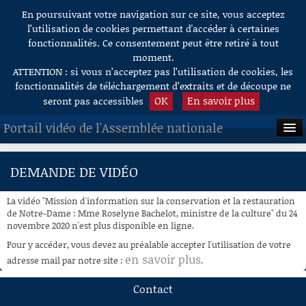
En poursuivant votre navigation sur ce site, vous acceptez
Aller au contenu
l’utilisation de cookies permettant d'accéder à certaines
fonctionnalités. Ce consentement peut être retiré à tout
moment.
ATTENTION : si vous n’acceptez pas l’utilisation de cookies, les
fonctionnalités de téléchargement d’extraits et de découpe ne
OK
En savoir plus
seront pas accessibles
Portail vidéo de l'Assemblée nationale
ACCUEIL
DEMANDE DE VIDÉO
EN DIRECT
La vidéo "Mission d'information sur la conservation et la restauration
À LA DEMANDE
de Notre-Dame : Mme Roselyne Bachelot, ministre de la culture" du 24
novembre 2020 n'est plus disponible en ligne.
RECHERCHE
Pour y accéder, vous devez au préalable accepter l'utilisation de votre
en savoir plus
adresse mail par notre site :
.
AIDE À LA DÉCOUPE
DE VIDÉOS
Contact