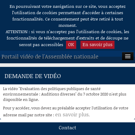
En poursuivant votre navigation sur ce site, vous acceptez
Aller au contenu
l’utilisation de cookies permettant d'accéder à certaines
fonctionnalités. Ce consentement peut être retiré à tout
moment.
ATTENTION : si vous n’acceptez pas l’utilisation de cookies, les
fonctionnalités de téléchargement d’extraits et de découpe ne
OK
En savoir plus
seront pas accessibles
Portail vidéo de l'Assemblée nationale
ACCUEIL
DEMANDE DE VIDÉO
EN DIRECT
La vidéo "Evaluation des politiques publiques de santé
À LA DEMANDE
environnementale : Auditions diverses" du 7 octobre 2020 n'est plus
disponible en ligne.
RECHERCHE
Pour y accéder, vous devez au préalable accepter l'utilisation de votre
en savoir plus
adresse mail par notre site :
.
AIDE À LA DÉCOUPE
DE VIDÉOS
Contact