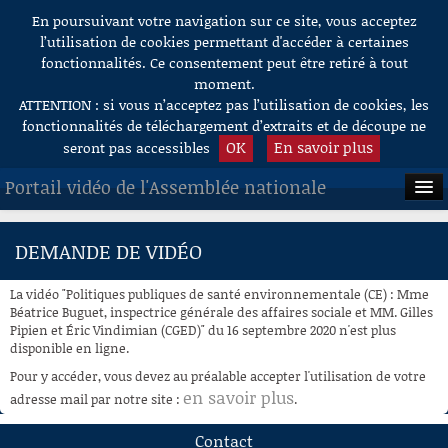
En poursuivant votre navigation sur ce site, vous acceptez
Aller au contenu
l’utilisation de cookies permettant d'accéder à certaines
fonctionnalités. Ce consentement peut être retiré à tout
moment.
ATTENTION : si vous n’acceptez pas l’utilisation de cookies, les
fonctionnalités de téléchargement d’extraits et de découpe ne
OK
En savoir plus
seront pas accessibles
Portail vidéo de l'Assemblée nationale
ACCUEIL
DEMANDE DE VIDÉO
EN DIRECT
La vidéo "Politiques publiques de santé environnementale (CE) : Mme
À LA DEMANDE
Béatrice Buguet, inspectrice générale des affaires sociale et MM. Gilles
Pipien et Éric Vindimian (CGED)" du 16 septembre 2020 n'est plus
disponible en ligne.
RECHERCHE
Pour y accéder, vous devez au préalable accepter l'utilisation de votre
AIDE À LA DÉCOUPE
en savoir plus
adresse mail par notre site :
.
DE VIDÉOS
Contact