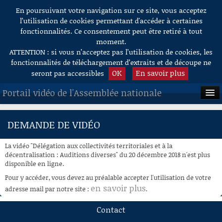
En poursuivant votre navigation sur ce site, vous acceptez
Aller au contenu
l’utilisation de cookies permettant d'accéder à certaines
fonctionnalités. Ce consentement peut être retiré à tout
moment.
ATTENTION : si vous n’acceptez pas l’utilisation de cookies, les
fonctionnalités de téléchargement d’extraits et de découpe ne
OK
En savoir plus
seront pas accessibles
Portail vidéo de l'Assemblée nationale
ACCUEIL
DEMANDE DE VIDÉO
EN DIRECT
La vidéo "Délégation aux collectivités territoriales et à la
À LA DEMANDE
décentralisation : Auditions diverses" du 20 décembre 2018 n'est plus
disponible en ligne.
RECHERCHE
Pour y accéder, vous devez au préalable accepter l'utilisation de votre
en savoir plus
adresse mail par notre site :
.
AIDE À LA DÉCOUPE
DE VIDÉOS
Contact