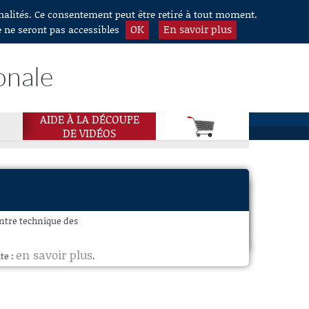
nnalités. Ce consentement peut être retiré à tout moment.
OK
En savoir plus
e ne seront pas accessibles
onale
AIDE À LA DÉCOUPE
DE VIDÉOS
entre technique des
en savoir plus
te :
.