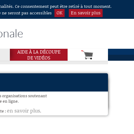
nnalités. Ce consentement peut être retiré à tout moment.
OK
En savoir plus
e ne seront pas accessibles
onale
AIDE À LA DÉCOUPE
DE VIDÉOS
es organisations soutenant
le en ligne.
en savoir plus
te :
.