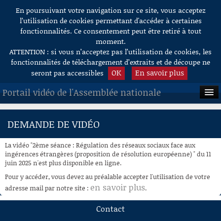
En poursuivant votre navigation sur ce site, vous acceptez
Aller au contenu
l’utilisation de cookies permettant d'accéder à certaines
fonctionnalités. Ce consentement peut être retiré à tout
moment.
ATTENTION : si vous n’acceptez pas l’utilisation de cookies, les
fonctionnalités de téléchargement d’extraits et de découpe ne
OK
En savoir plus
seront pas accessibles
Portail vidéo de l'Assemblée nationale
ACCUEIL
DEMANDE DE VIDÉO
EN DIRECT
La vidéo "2ème séance : Régulation des réseaux sociaux face aux
À LA DEMANDE
ingérences étrangères (proposition de résolution européenne) " du 11
juin 2025 n'est plus disponible en ligne.
RECHERCHE
Pour y accéder, vous devez au préalable accepter l'utilisation de votre
en savoir plus
adresse mail par notre site :
.
AIDE À LA DÉCOUPE
DE VIDÉOS
Contact