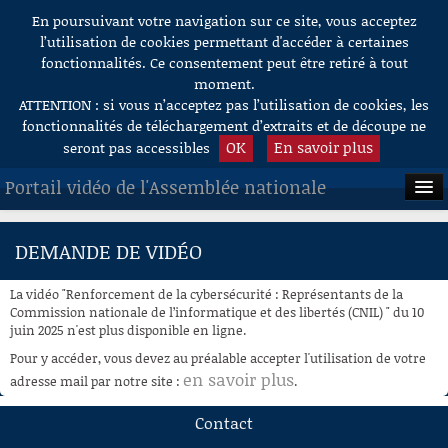
En poursuivant votre navigation sur ce site, vous acceptez
Aller au contenu
l’utilisation de cookies permettant d'accéder à certaines
fonctionnalités. Ce consentement peut être retiré à tout
moment.
ATTENTION : si vous n’acceptez pas l’utilisation de cookies, les
fonctionnalités de téléchargement d’extraits et de découpe ne
OK
En savoir plus
seront pas accessibles
Portail vidéo de l'Assemblée nationale
ACCUEIL
DEMANDE DE VIDÉO
EN DIRECT
La vidéo "Renforcement de la cybersécurité : Représentants de la
À LA DEMANDE
Commission nationale de l’informatique et des libertés (CNIL) " du 10
juin 2025 n'est plus disponible en ligne.
RECHERCHE
Pour y accéder, vous devez au préalable accepter l'utilisation de votre
en savoir plus
adresse mail par notre site :
.
AIDE À LA DÉCOUPE
DE VIDÉOS
Contact