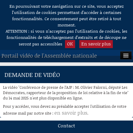
En poursuivant votre navigation sur ce site, vous acceptez
Aller au contenu
l’utilisation de cookies permettant d'accéder à certaines
fonctionnalités. Ce consentement peut être retiré à tout
moment.
ATTENTION : si vous n’acceptez pas l’utilisation de cookies, les
fonctionnalités de téléchargement d’extraits et de découpe ne
OK
En savoir plus
seront pas accessibles
Portail vidéo de l'Assemblée nationale
ACCUEIL
DEMANDE DE VIDÉO
EN DIRECT
La vidéo "Conférence de presse de l’AJP : M. Olivier Falorni, député Les
À LA DEMANDE
Démocrates, rapporteur de la proposition de loi relative à la fin de vie"
du 14 mai 2025 n'est plus disponible en ligne.
RECHERCHE
Pour y accéder, vous devez au préalable accepter l'utilisation de votre
en savoir plus
adresse mail par notre site :
.
AIDE À LA DÉCOUPE
DE VIDÉOS
Contact