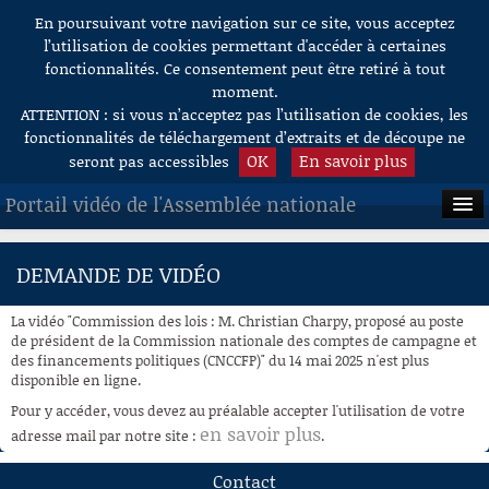
En poursuivant votre navigation sur ce site, vous acceptez
Aller au contenu
l’utilisation de cookies permettant d'accéder à certaines
fonctionnalités. Ce consentement peut être retiré à tout
moment.
ATTENTION : si vous n’acceptez pas l’utilisation de cookies, les
fonctionnalités de téléchargement d’extraits et de découpe ne
OK
En savoir plus
seront pas accessibles
Portail vidéo de l'Assemblée nationale
ACCUEIL
DEMANDE DE VIDÉO
EN DIRECT
La vidéo "Commission des lois : M. Christian Charpy, proposé au poste
À LA DEMANDE
de président de la Commission nationale des comptes de campagne et
des financements politiques (CNCCFP)" du 14 mai 2025 n'est plus
disponible en ligne.
RECHERCHE
Pour y accéder, vous devez au préalable accepter l'utilisation de votre
AIDE À LA DÉCOUPE
en savoir plus
adresse mail par notre site :
.
DE VIDÉOS
Contact