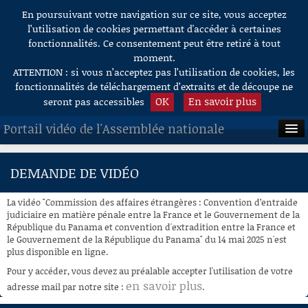
En poursuivant votre navigation sur ce site, vous acceptez
Aller au contenu
l’utilisation de cookies permettant d'accéder à certaines
fonctionnalités. Ce consentement peut être retiré à tout
moment.
ATTENTION : si vous n’acceptez pas l’utilisation de cookies, les
fonctionnalités de téléchargement d’extraits et de découpe ne
OK
En savoir plus
seront pas accessibles
Portail vidéo de l'Assemblée nationale
ACCUEIL
DEMANDE DE VIDÉO
EN DIRECT
La vidéo "Commission des affaires étrangères : Convention d’entraide
À LA DEMANDE
judiciaire en matière pénale entre la France et le Gouvernement de la
République du Panama et convention d'extradition entre la France et
le Gouvernement de la République du Panama" du 14 mai 2025 n'est
RECHERCHE
plus disponible en ligne.
AIDE À LA DÉCOUPE
Pour y accéder, vous devez au préalable accepter l'utilisation de votre
DE VIDÉOS
en savoir plus
adresse mail par notre site :
.