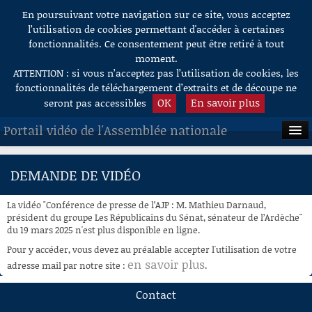
En poursuivant votre navigation sur ce site, vous acceptez
Aller au contenu
l’utilisation de cookies permettant d'accéder à certaines
fonctionnalités. Ce consentement peut être retiré à tout
moment.
ATTENTION : si vous n’acceptez pas l’utilisation de cookies, les
fonctionnalités de téléchargement d’extraits et de découpe ne
OK
En savoir plus
seront pas accessibles
Portail vidéo de l'Assemblée nationale
ACCUEIL
DEMANDE DE VIDÉO
EN DIRECT
La vidéo "Conférence de presse de l’AJP : M. Mathieu Darnaud,
À LA DEMANDE
président du groupe Les Républicains du Sénat, sénateur de l’Ardèche"
du 19 mars 2025 n'est plus disponible en ligne.
RECHERCHE
Pour y accéder, vous devez au préalable accepter l'utilisation de votre
en savoir plus
adresse mail par notre site :
.
AIDE À LA DÉCOUPE
DE VIDÉOS
Contact