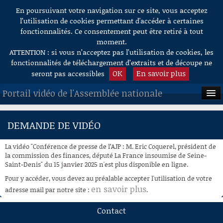
En poursuivant votre navigation sur ce site, vous acceptez
Aller au contenu
l’utilisation de cookies permettant d'accéder à certaines
fonctionnalités. Ce consentement peut être retiré à tout
moment.
ATTENTION : si vous n’acceptez pas l’utilisation de cookies, les
fonctionnalités de téléchargement d’extraits et de découpe ne
OK
En savoir plus
seront pas accessibles
Portail vidéo de l'Assemblée nationale
ACCUEIL
DEMANDE DE VIDÉO
EN DIRECT
La vidéo "Conférence de presse de l’AJP : M. Eric Coquerel, président de
À LA DEMANDE
la commission des finances, député La France insoumise de Seine-
Saint-Denis" du 15 janvier 2025 n'est plus disponible en ligne.
RECHERCHE
Pour y accéder, vous devez au préalable accepter l'utilisation de votre
en savoir plus
adresse mail par notre site :
.
AIDE À LA DÉCOUPE
DE VIDÉOS
Contact