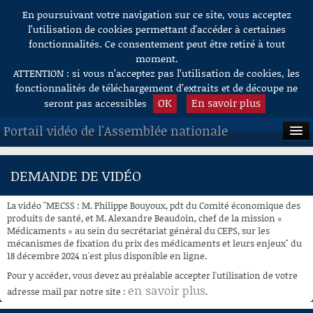
En poursuivant votre navigation sur ce site, vous acceptez
Aller au contenu
l’utilisation de cookies permettant d'accéder à certaines
fonctionnalités. Ce consentement peut être retiré à tout
moment.
ATTENTION : si vous n’acceptez pas l’utilisation de cookies, les
fonctionnalités de téléchargement d’extraits et de découpe ne
OK
En savoir plus
seront pas accessibles
Portail vidéo de l'Assemblée nationale
ACCUEIL
DEMANDE DE VIDÉO
EN DIRECT
La vidéo "MECSS : M. Philippe Bouyoux, pdt du Comité économique des
À LA DEMANDE
produits de santé, et M. Alexandre Beaudoin, chef de la mission «
Médicaments » au sein du secrétariat général du CEPS, sur les
mécanismes de fixation du prix des médicaments et leurs enjeux" du
RECHERCHE
18 décembre 2024 n'est plus disponible en ligne.
AIDE À LA DÉCOUPE
Pour y accéder, vous devez au préalable accepter l'utilisation de votre
DE VIDÉOS
en savoir plus
adresse mail par notre site :
.