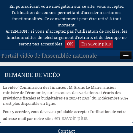
En poursuivant votre navigation sur ce site, vous acceptez
Aller au contenu
l’utilisation de cookies permettant d'accéder à certaines
fonctionnalités. Ce consentement peut être retiré à tout
moment.
ATTENTION : si vous n’acceptez pas l’utilisation de cookies, les
fonctionnalités de téléchargement d’extraits et de découpe ne
OK
En savoir plus
seront pas accessibles
Portail vidéo de l'Assemblée nationale
ACCUEIL
DEMANDE DE VIDÉO
EN DIRECT
La vidéo "Commission des finances : M. Bruno Le Maire, ancien
À LA DEMANDE
ministre de l’économie, sur les causes des variations et écarts des
prévisions fiscales et budgétaires en 2023 et 2024" du 12 décembre 2024
n'est plus disponible en ligne.
RECHERCHE
Pour y accéder, vous devez au préalable accepter l'utilisation de votre
AIDE À LA DÉCOUPE
en savoir plus
adresse mail par notre site :
.
DE VIDÉOS
Contact