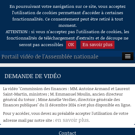
En poursuivant votre navigation sur ce site, vous acceptez
Aller au contenu
l’utilisation de cookies permettant d'accéder à certaines
fonctionnalités. Ce consentement peut être retiré à tout
moment.
ATTENTION : si vous n’acceptez pas l’utilisation de cookies, les
fonctionnalités de téléchargement d’extraits et de découpe ne
OK
En savoir plus
seront pas accessibles
Portail vidéo de l'Assemblée nationale
ACCUEIL
DEMANDE DE VIDÉO
EN DIRECT
La vidéo "Commission des finances : MM. Antoine Armand et Laurent
À LA DEMANDE
Saint-Martin, ministres ; M. Emmanuel Moulin, ancien directeur
général du trésor ; Mme Amélie Verdier, directrice générale des
finances publiques" du 11 décembre 2024 n'est plus disponible en ligne.
RECHERCHE
Pour y accéder, vous devez au préalable accepter l'utilisation de votre
AIDE À LA DÉCOUPE
en savoir plus
adresse mail par notre site :
.
DE VIDÉOS
Contact