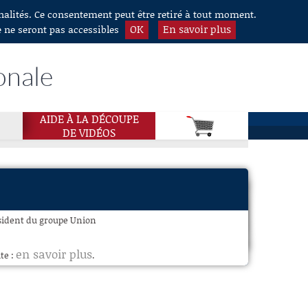
nnalités. Ce consentement peut être retiré à tout moment.
OK
En savoir plus
e ne seront pas accessibles
onale
AIDE À LA DÉCOUPE
DE VIDÉOS
ésident du groupe Union
en savoir plus
te :
.