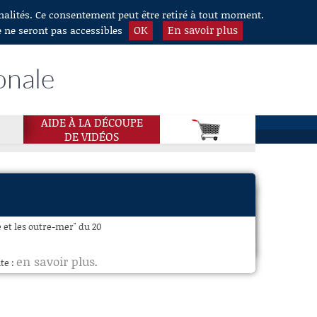
nnalités. Ce consentement peut être retiré à tout moment.
OK
En savoir plus
e ne seront pas accessibles
onale
AIDE À LA DÉCOUPE
DE VIDÉOS
 et les outre-mer" du 20
en savoir plus
te :
.