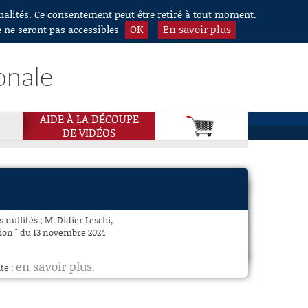
nnalités. Ce consentement peut être retiré à tout moment.
OK
En savoir plus
e ne seront pas accessibles
onale
AIDE À LA DÉCOUPE
DE VIDÉOS
nullités ; M. Didier Leschi,
tion " du 13 novembre 2024
en savoir plus
te :
.