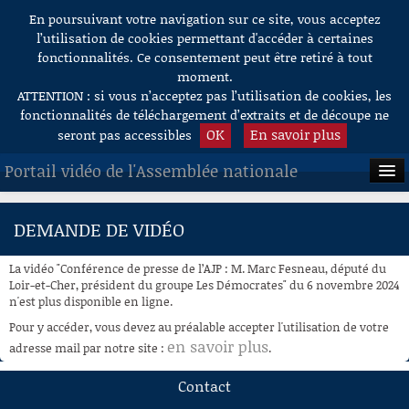
En poursuivant votre navigation sur ce site, vous acceptez
Aller au contenu
l’utilisation de cookies permettant d'accéder à certaines
fonctionnalités. Ce consentement peut être retiré à tout
moment.
ATTENTION : si vous n’acceptez pas l’utilisation de cookies, les
fonctionnalités de téléchargement d’extraits et de découpe ne
OK
En savoir plus
seront pas accessibles
Portail vidéo de l'Assemblée nationale
ACCUEIL
DEMANDE DE VIDÉO
EN DIRECT
La vidéo "Conférence de presse de l’AJP : M. Marc Fesneau, député du
À LA DEMANDE
Loir-et-Cher, président du groupe Les Démocrates" du 6 novembre 2024
n'est plus disponible en ligne.
RECHERCHE
Pour y accéder, vous devez au préalable accepter l'utilisation de votre
en savoir plus
adresse mail par notre site :
.
AIDE À LA DÉCOUPE
DE VIDÉOS
Contact