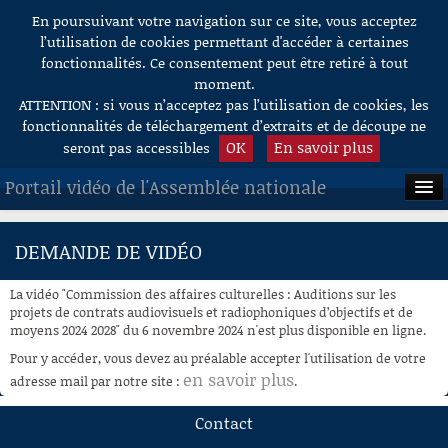
En poursuivant votre navigation sur ce site, vous acceptez
Aller au contenu
l’utilisation de cookies permettant d'accéder à certaines
fonctionnalités. Ce consentement peut être retiré à tout
moment.
ATTENTION : si vous n’acceptez pas l’utilisation de cookies, les
fonctionnalités de téléchargement d’extraits et de découpe ne
OK
En savoir plus
seront pas accessibles
Portail vidéo de l'Assemblée nationale
ACCUEIL
DEMANDE DE VIDÉO
EN DIRECT
La vidéo "Commission des affaires culturelles : Auditions sur les
À LA DEMANDE
projets de contrats audiovisuels et radiophoniques d’objectifs et de
moyens 2024 2028" du 6 novembre 2024 n'est plus disponible en ligne.
RECHERCHE
Pour y accéder, vous devez au préalable accepter l'utilisation de votre
en savoir plus
adresse mail par notre site :
.
AIDE À LA DÉCOUPE
DE VIDÉOS
Contact