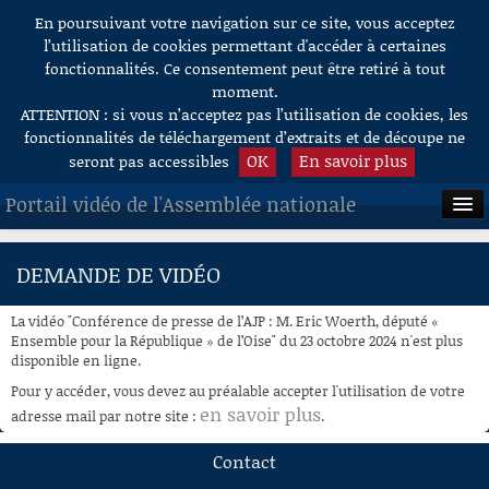
En poursuivant votre navigation sur ce site, vous acceptez
Aller au contenu
l’utilisation de cookies permettant d'accéder à certaines
fonctionnalités. Ce consentement peut être retiré à tout
moment.
ATTENTION : si vous n’acceptez pas l’utilisation de cookies, les
fonctionnalités de téléchargement d’extraits et de découpe ne
OK
En savoir plus
seront pas accessibles
Portail vidéo de l'Assemblée nationale
ACCUEIL
DEMANDE DE VIDÉO
EN DIRECT
La vidéo "Conférence de presse de l’AJP : M. Eric Woerth, député «
À LA DEMANDE
Ensemble pour la République » de l’Oise" du 23 octobre 2024 n'est plus
disponible en ligne.
RECHERCHE
Pour y accéder, vous devez au préalable accepter l'utilisation de votre
en savoir plus
adresse mail par notre site :
.
AIDE À LA DÉCOUPE
DE VIDÉOS
Contact