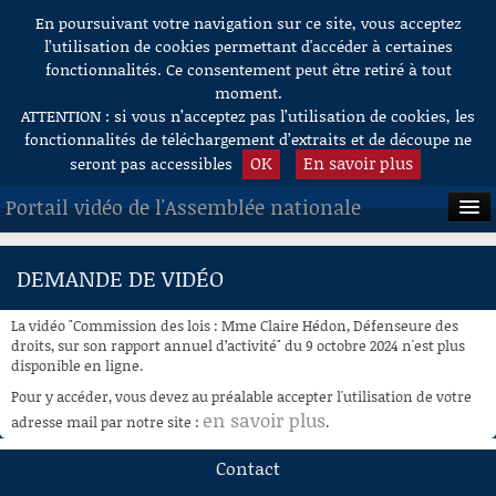
En poursuivant votre navigation sur ce site, vous acceptez
Aller au contenu
l’utilisation de cookies permettant d'accéder à certaines
fonctionnalités. Ce consentement peut être retiré à tout
moment.
ATTENTION : si vous n’acceptez pas l’utilisation de cookies, les
fonctionnalités de téléchargement d’extraits et de découpe ne
OK
En savoir plus
seront pas accessibles
Portail vidéo de l'Assemblée nationale
ACCUEIL
DEMANDE DE VIDÉO
EN DIRECT
La vidéo "Commission des lois : Mme Claire Hédon, Défenseure des
À LA DEMANDE
droits, sur son rapport annuel d’activité" du 9 octobre 2024 n'est plus
disponible en ligne.
RECHERCHE
Pour y accéder, vous devez au préalable accepter l'utilisation de votre
en savoir plus
adresse mail par notre site :
.
AIDE À LA DÉCOUPE
DE VIDÉOS
Contact