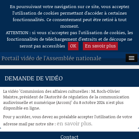
En poursuivant votre navigation sur ce site, vous acceptez
Aller au contenu
l’utilisation de cookies permettant d'accéder à certaines
fonctionnalités. Ce consentement peut être retiré à tout
moment.
ATTENTION : si vous n’acceptez pas l’utilisation de cookies, les
fonctionnalités de téléchargement d’extraits et de découpe ne
OK
En savoir plus
seront pas accessibles
Portail vidéo de l'Assemblée nationale
ACCUEIL
DEMANDE DE VIDÉO
EN DIRECT
La vidéo "Commission des affaires culturelles : M. Roch-Olivier
À LA DEMANDE
Maistre, président de l’Autorité de régulation de la communication
audiovisuelle et numérique (Arcom)" du 8 octobre 2024 n'est plus
disponible en ligne.
RECHERCHE
Pour y accéder, vous devez au préalable accepter l'utilisation de votre
AIDE À LA DÉCOUPE
en savoir plus
adresse mail par notre site :
.
DE VIDÉOS
Contact