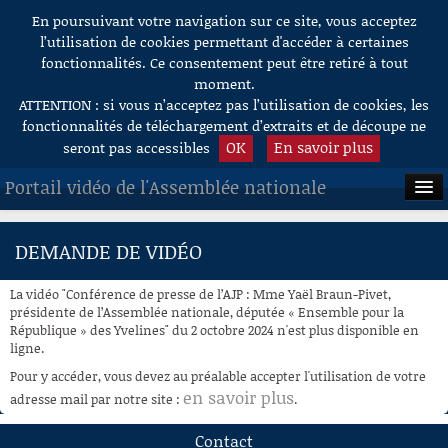
En poursuivant votre navigation sur ce site, vous acceptez
Aller au contenu
l’utilisation de cookies permettant d'accéder à certaines
fonctionnalités. Ce consentement peut être retiré à tout
moment.
ATTENTION : si vous n’acceptez pas l’utilisation de cookies, les
fonctionnalités de téléchargement d’extraits et de découpe ne
OK
En savoir plus
seront pas accessibles
Portail vidéo de l'Assemblée nationale
ACCUEIL
DEMANDE DE VIDÉO
EN DIRECT
La vidéo "Conférence de presse de l’AJP : Mme Yaël Braun-Pivet,
À LA DEMANDE
présidente de l’Assemblée nationale, députée « Ensemble pour la
République » des Yvelines" du 2 octobre 2024 n'est plus disponible en
ligne.
RECHERCHE
Pour y accéder, vous devez au préalable accepter l'utilisation de votre
AIDE À LA DÉCOUPE
en savoir plus
adresse mail par notre site :
.
DE VIDÉOS
Contact