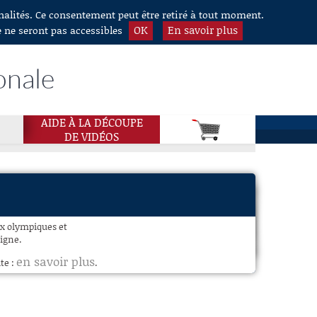
nnalités. Ce consentement peut être retiré à tout moment.
OK
En savoir plus
e ne seront pas accessibles
onale
AIDE À LA DÉCOUPE
DE VIDÉOS
eux olympiques et
igne.
en savoir plus
te :
.