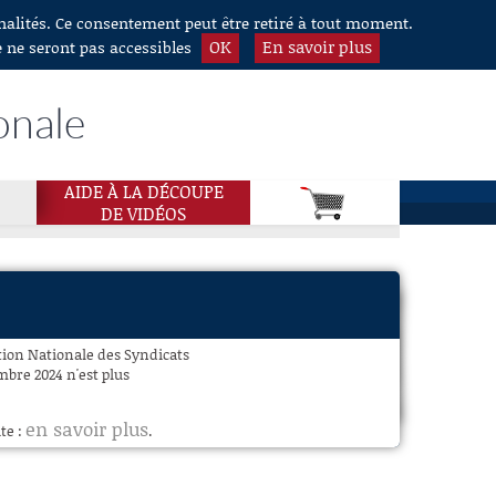
nnalités. Ce consentement peut être retiré à tout moment.
OK
En savoir plus
e ne seront pas accessibles
onale
AIDE À LA DÉCOUPE
DE VIDÉOS
tion Nationale des Syndicats
mbre 2024 n'est plus
en savoir plus
te :
.