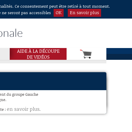
nnalités. Ce consentement peut être retiré à tout moment.
OK
En savoir plus
e ne seront pas accessibles
onale
AIDE À LA DÉCOUPE
DE VIDÉOS
dent du groupe Gauche
gne.
en savoir plus
te :
.