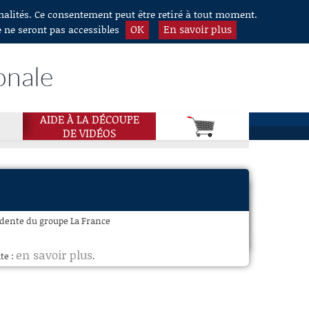
nnalités. Ce consentement peut être retiré à tout moment.
OK
En savoir plus
e ne seront pas accessibles
onale
AIDE À LA DÉCOUPE
DE VIDÉOS
idente du groupe La France
en savoir plus
te :
.